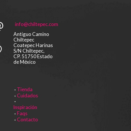
info@chiltepec.com
Antiguo Camino
Chiltepec
Coatepec Harinas
S/N Chiltepec,
CP. 51750 Estado
de México
Tienda
Cuidados
Inspiración
Faqs
Contacto