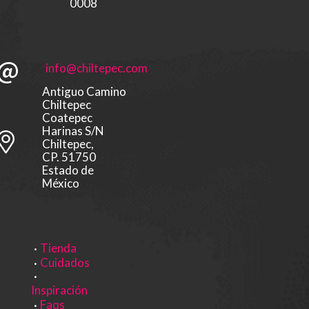
0008
info@chiltepec.com
Antiguo Camino
Chiltepec
Coatepec
Harinas S/N
Chiltepec,
CP. 51750
Estado de
México
Tienda
Cuidados
Inspiración
Faqs