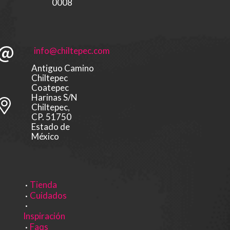
0008
info@chiltepec.com
Antiguo Camino
Chiltepec
Coatepec
Harinas S/N
Chiltepec,
CP. 51750
Estado de
México
Tienda
Cuidados
Inspiración
Faqs